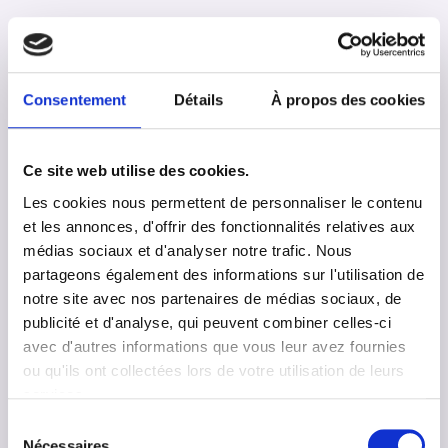
Consentement
Détails
À propos des cookies
Ce site web utilise des cookies.
Les cookies nous permettent de personnaliser le contenu
et les annonces, d'offrir des fonctionnalités relatives aux
médias sociaux et d'analyser notre trafic. Nous
Les troubles du comportement chez
partageons également des informations sur l'utilisation de
les personnes autistes
notre site avec nos partenaires de médias sociaux, de
publicité et d'analyse, qui peuvent combiner celles-ci
avec d'autres informations que vous leur avez fournies
Découvrez le reportage
ou qu'ils ont collectées lors de votre utilisation de leurs
services.
En savoir +
Sélection
Nécessaires